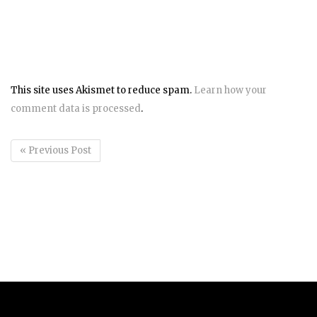
This site uses Akismet to reduce spam.
Learn how your
comment data is processed
.
« Previous Post