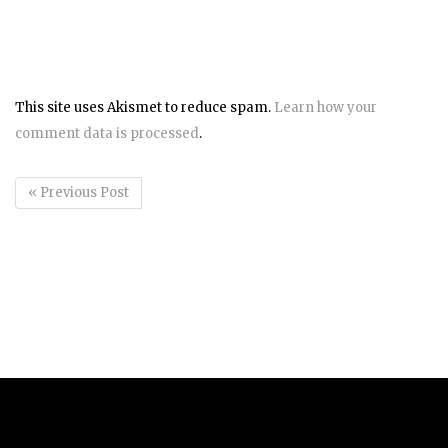
This site uses Akismet to reduce spam.
Learn how your
comment data is processed
.
« Previous Post