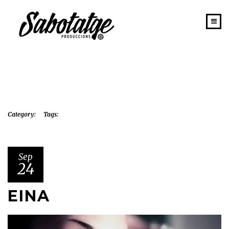
INICIO
PORTAFOLIO
SABOTATGE
EQUIPO
Category:
Tags:
NEWS
CONTACTO
Sep
24
EINA