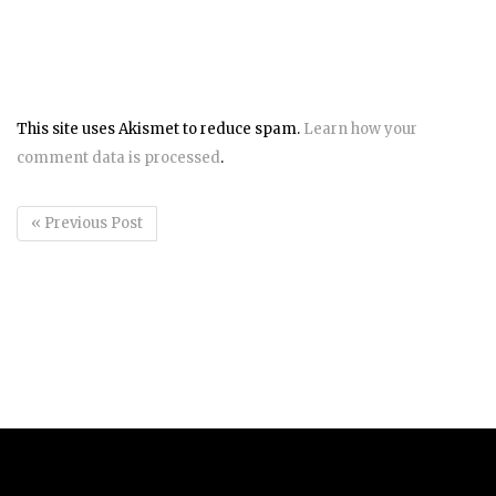
This site uses Akismet to reduce spam.
Learn how your
comment data is processed
.
« Previous Post