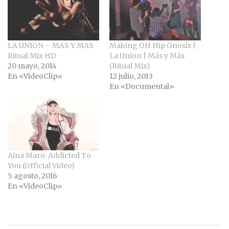
LA UNION – MAS Y MAS
Making Off Hip Gnosis |
Ritual Mix HD
La Union | Más y Más
20 mayo, 2014
(Ritual Mix)
En «VideoClip»
12 julio, 2013
En «Documental»
Aina Maro. Addicted To
You (Official Video)
5 agosto, 2016
En «VideoClip»