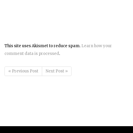
This site uses Akismet to reduce spam.
Learn how your
comment data is processed
.
« Previous Post
Next Post »