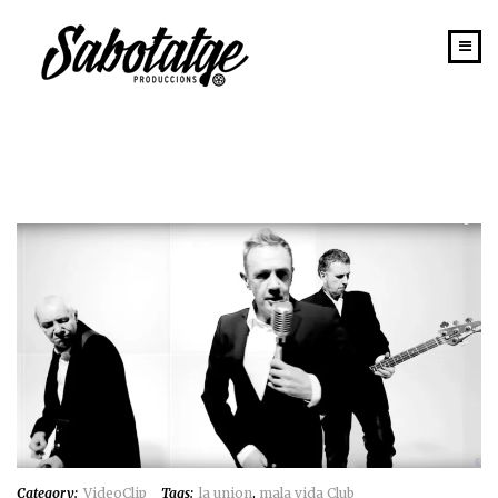
INICIO
PORTAFOLIO
SABOTATGE
EQUIPO
NEWS
CONTACTO
Category:
VideoClip
Tags:
la union
,
mala vida Club