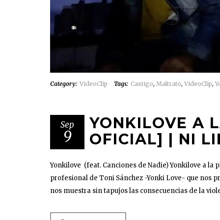
Category:
VideoClip
Tags:
Castigo
,
Maltrato
,
VideoClip
,
Y
YONKILOVE A L
Sep
9
OFICIAL] | NI 
Yonkilove (feat. Canciones de Nadie) Yonkilove a la 
profesional de Toni Sánchez -Yonki Love- que nos pr
nos muestra sin tapujos las consecuencias de la viole