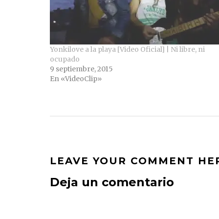
Yonkilove a la playa [Video Oficial] | Ni libre, ni
ocupado
9 septiembre, 2015
En «VideoClip»
LEAVE YOUR COMMENT HE
Deja un comentario