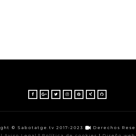
ght © Sabotatge.tv 2017-2023
Derechos Rese
| Aviso Legal
|
Política de cookies
|
Diseño web