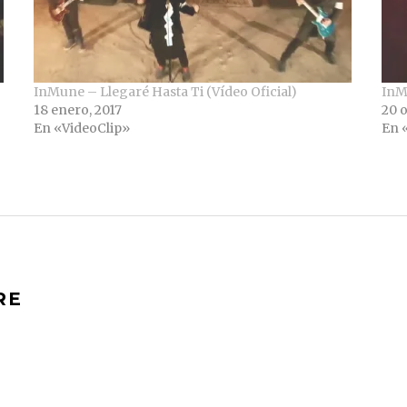
InMune – Llegaré Hasta Ti (Vídeo Oficial)
InMu
18 enero, 2017
20 o
En «VideoClip»
En 
RE