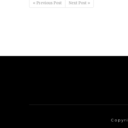
« Previous Post
Next Post »
Copyri