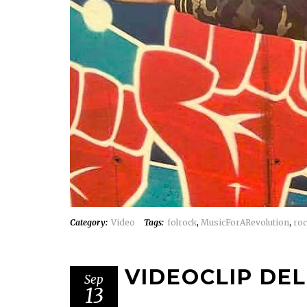
Category:
Video
Tags:
folrock
,
MusicForARevolution
,
ro
VIDEOCLIP DEL
Sep
13